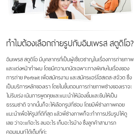
ทำไมต้องเลือกถ่ายรูปกับอิมเพรส สตูดิโอ?
อิมเพรส สตูดิโอ มีบุคลากรที่เป็นผู้เชี่ยวชาญในเรื่องการถ่ายภาพ
และแต่งหน้าทำผม โดยมีความถนัดเฉพาะทางพิเศษในเรื่องของ
การถ่าย Portrait เพื่อสมัครงาน และสมัครแอร์โฮสเตส-สจ๊วต ซึ่ง
เป็นบริการหลักของเรา โดยในขั้นตอนการถ่ายภาพช่างของเราจะ
ไม่รีบเร่ง เน้นการพูดคุยและแนะนำให้น้องยิ้มและยืนให้เป็น
ธรรมชาติ จากนั้นก็จะให้เลือกรูปที่ชอบ โดยมีพี่ช่างภาพคอย
แนะนำเพื่อให้รูปที่ดีที่สุด แล้วพี่ช่างภาพก็จะทำการปรับรูปให้ดู
เลย ว่าจะแก้อะไร ลบอะไร เก็บอะไรบ้าง ซึ่งลูกค้าสามารถ
คอมเมนท์ได้เต็มที่ค่ะ