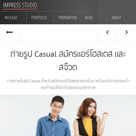
IMPRESS
STUDIO
PACKAGE
PORTFOLIO
PREPARATION
BLOG
ABOUT
CONTACT
ถ่ายรูป Casual สมัครแอร์โฮสเตส และ
สจ๊วต
ถ่ายภาพในชุด Casual สำหรับสมัครแอร์โฮสเตส และสจ๊วต
พร้อมบริการแต่งหน้า
และทำผมให้เข้ากับชุดและบุคลิกภาพ