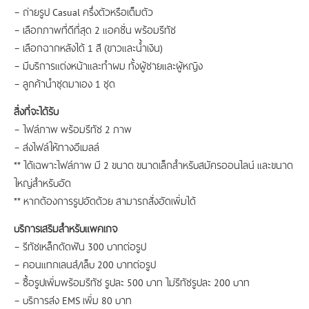
– ถ่ายรูป Casual ครึ่งตัวหรือเต็มตัว
– เลือกภาพที่ดีที่สุด 2 แอคชั่น พร้อมรีทัช
– เลือกฉากหลังได้ 1 สี (ขาวและน้ำเงิน)
– มีบริการแต่งหน้าและทำผม ทั้งผู้ชายและผู้หญิง
– ลูกค้านำชุดมาเอง 1 ชุด
สิ่งที่จะได้รับ
– ไฟล์ภาพ พร้อมรีทัช 2 ภาพ
– ส่งไฟล์ให้ทางอีเมลล์
** ได้เฉพาะไฟล์ภาพ มี 2 ขนาด ขนาดเล็กสำหรับสมัครออนไลน์ และขนาด
ใหญ่สำหรับอัด
** หากต้องการรูปอัดด้วย สามารถสั่งอัดเพิ่มได้
บริการเสริมสำหรับแพคเกจ
– รีทัชเหล็กดัดฟัน 300 บาทต่อรูป
– คอนแทกเลนส์/เล็บ 200 บาทต่อรูป
– ซื้อรูปเพิ่มพร้อมรีทัช รูปละ 500 บาท ไม่รีทัชรูปละ 200 บาท
– บริการส่ง EMS เพิ่ม 80 บาท